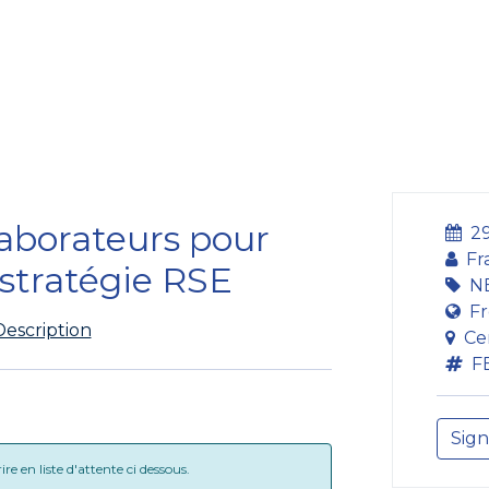
bildung
Entwicklung
Repräsentation
Plaidoyer So
laborateurs pour
29
Fr
 stratégie RSE
N
Fr
Description
Ce
F
Sign
e en liste d'attente ci dessous.