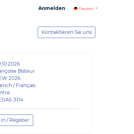
Anmelden
Deutsch
cial
Dienste
Kontaktieren Sie uns
NEWS
.10.2026
ançoise Bisteur
EW 2026
ench / Français
ntre
EDAS-3114
 in / Register