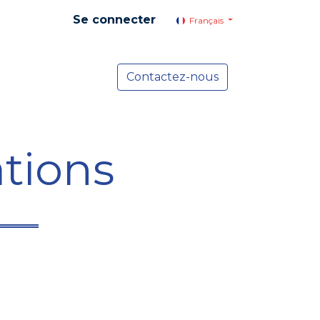
Se connecter
Français
yer social
Services
Contactez-nous
Actualités
tions