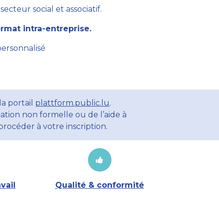
cteur social et associatif.
mat intra-entreprise.
personnalisé
a portail
plattform.public.lu
.
ation non formelle ou de l’aide à
rocéder à votre inscription.
vail
Qualité & conformité