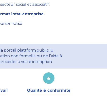
cteur social et associatif.
mat intra-entreprise.
personnalisé
a portail
plattform.public.lu
.
ation non formelle ou de l’aide à
rocéder à votre inscription.
vail
Qualité & conformité