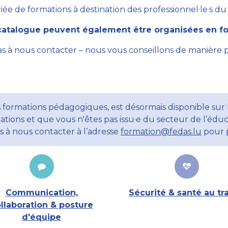
ée de formations à destination des professionnel·le·s du se
atalogue peuvent également être organisées en for
as à nous contacter – nous vous conseillons de manière 
 formations pédagogiques, est désormais disponible sur l
ations et que vous n'êtes pas issu·e du secteur de l’éduc
ns à nous contacter à l’adresse
formation@fedas.lu
pour p
Communication,
Sécurité & santé au tra
llaboration & posture
d'équipe