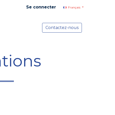
Se connecter
Français
yer social
Services
Contactez-nous
Actualités
tions