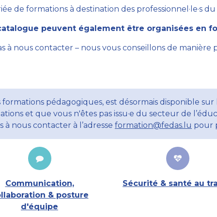
ée de formations à destination des professionnel·le·s du se
atalogue peuvent également être organisées en for
as à nous contacter – nous vous conseillons de manière 
 formations pédagogiques, est désormais disponible sur l
ations et que vous n'êtes pas issu·e du secteur de l’éduc
ns à nous contacter à l’adresse
formation@fedas.lu
pour p
Communication,
Sécurité & santé au tra
llaboration & posture
d'équipe