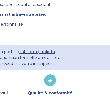
cteur social et associatif.
mat intra-entreprise.
personnalisé
a portail
plattform.public.lu
.
ation non formelle ou de l’aide à
rocéder à votre inscription.
vail
Qualité & conformité