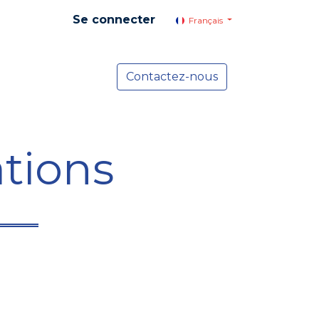
Se connecter
Français
yer social
Services
Contactez-nous
Actualités
tions