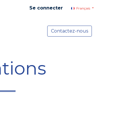
Se connecter
Français
yer social
Services
Contactez-nous
Actualités
tions