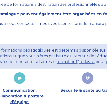
ée de formations à destination des professionnel·le·s du se
atalogue peuvent également être organisées en for
as à nous contacter – nous vous conseillons de manière 
 formations pédagogiques, est désormais disponible sur l
ations et que vous n'êtes pas issu·e du secteur de l’éduc
ns à nous contacter à l’adresse
formation@fedas.lu
pour p
Communication,
Sécurité & santé au tra
llaboration & posture
d'équipe