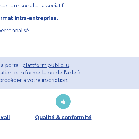
cteur social et associatif.
mat intra-entreprise.
personnalisé
a portail
plattform.public.lu
.
ation non formelle ou de l’aide à
rocéder à votre inscription.
vail
Qualité & conformité