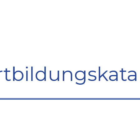
bildung
Entwicklung
Repräsentation
Plaidoyer So
rtbildungskata