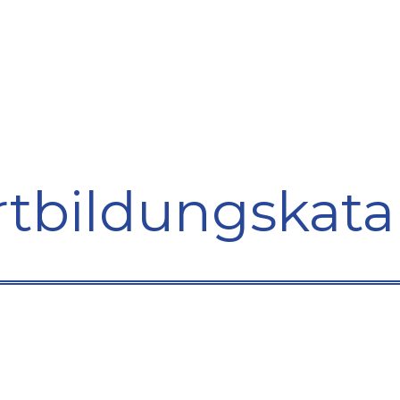
bildung
Entwicklung
Repräsentation
Plaidoyer So
rtbildungskata