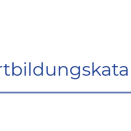
bildung
Entwicklung
Repräsentation
Plaidoyer So
rtbildungskata