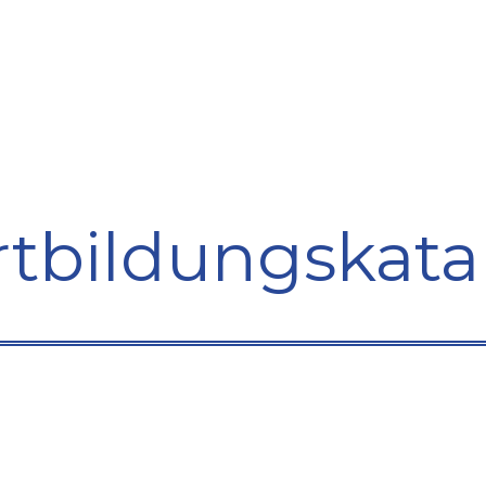
bildung
Entwicklung
Repräsentation
Plaidoyer So
rtbildungskata