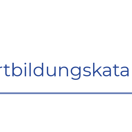
bildung
Entwicklung
Repräsentation
Plaidoyer So
rtbildungskata