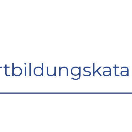
bildung
Entwicklung
Repräsentation
Plaidoyer So
rtbildungskata