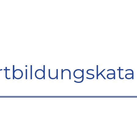
bildung
Entwicklung
Repräsentation
Plaidoyer So
rtbildungskata