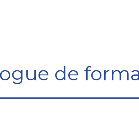
ining Centre
Development Centre
Studies and Rep
logue de forma