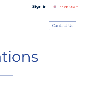
Sign in
English (UK)
resentation
Social Advocacy
Contact Us
Services
NEWS
tions