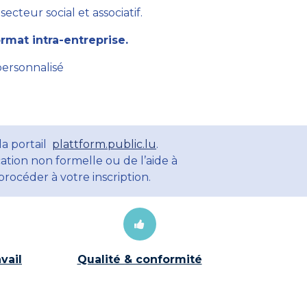
cteur social et associatif.
mat intra-entreprise.
personnalisé
la portail
plattform.public.lu
.
ation non formelle ou de l’aide à
rocéder à votre inscription.
vail
Qualité & conformité