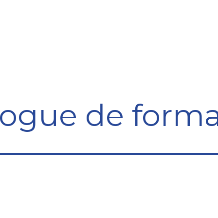
ining Centre
Development Centre
Studies and Rep
logue de forma