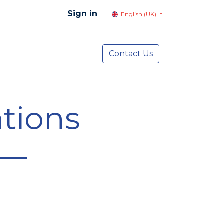
Sign in
English (UK)
resentation
Social Advocacy
Contact Us
Services
NEWS
tions