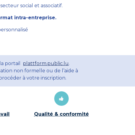
cteur social et associatif.
mat intra-entreprise.
personnalisé
la portail
plattform.public.lu
.
ation non formelle ou de l’aide à
rocéder à votre inscription.
vail
Qualité & conformité