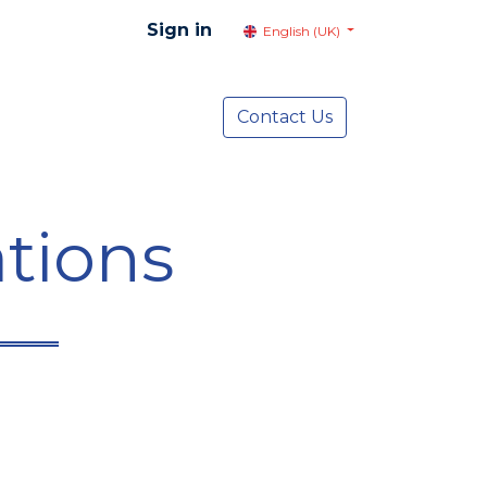
Sign in
English (UK)
resentation
Social Advocacy
Contact Us
Services
NEWS
tions