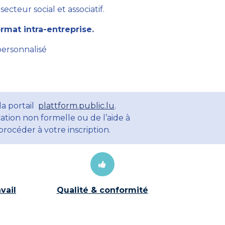
cteur social et associatif.
mat intra-entreprise.
personnalisé
la portail
plattform.public.lu
.
ation non formelle ou de l’aide à
rocéder à votre inscription.
vail
Qualité & conformité