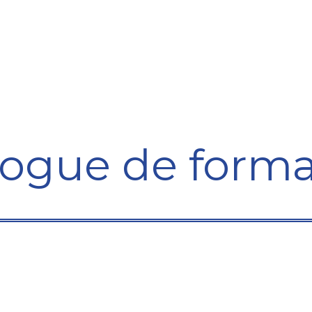
ining Centre
Development Centre
Studies and Rep
logue de forma