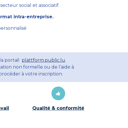
cteur social et associatif.
mat intra-entreprise.
personnalisé
la portail
plattform.public.lu
.
ation non formelle ou de l’aide à
rocéder à votre inscription.
vail
Qualité & conformité