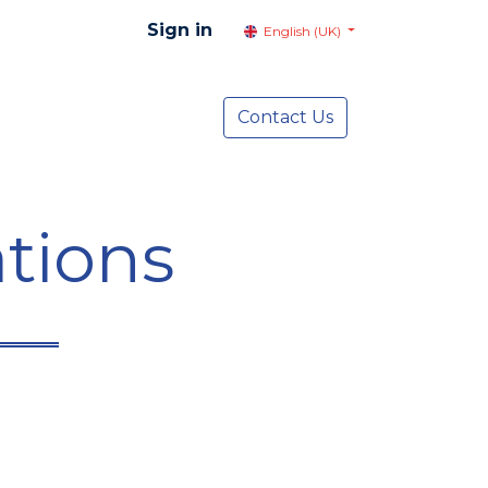
Sign in
English (UK)
resentation
Social Advocacy
Contact Us
Services
NEWS
tions