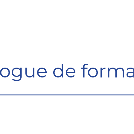
ining Centre
Development Centre
Studies and Rep
logue de forma