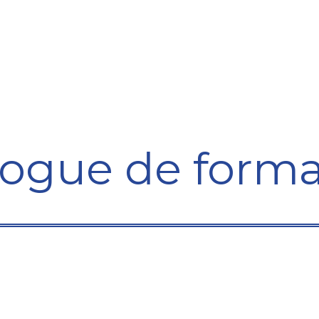
ining Centre
Development Centre
Studies and Rep
logue de forma