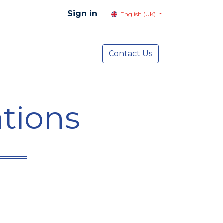
Sign in
English (UK)
resentation
Social Advocacy
Contact Us
Services
NEWS
tions