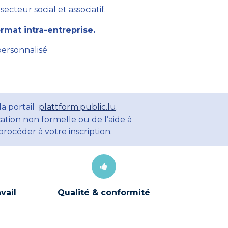
cteur social et associatif.
mat intra-entreprise.
personnalisé
la portail
plattform.public.lu
.
ation non formelle ou de l’aide à
rocéder à votre inscription.
vail
Qualité & conformité