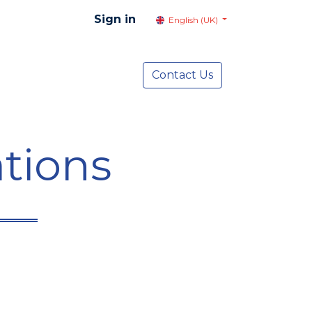
Sign in
English (UK)
resentation
Social Advocacy
Contact Us
Services
NEWS
tions