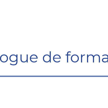
ining Centre
Development Centre
Studies and Rep
logue de forma