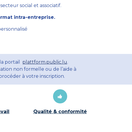
cteur social et associatif.
mat intra-entreprise.
personnalisé
la portail
plattform.public.lu
.
ation non formelle ou de l’aide à
rocéder à votre inscription.
vail
Qualité & conformité