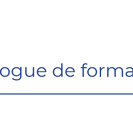
ining Centre
Development Centre
Studies and Rep
logue de forma