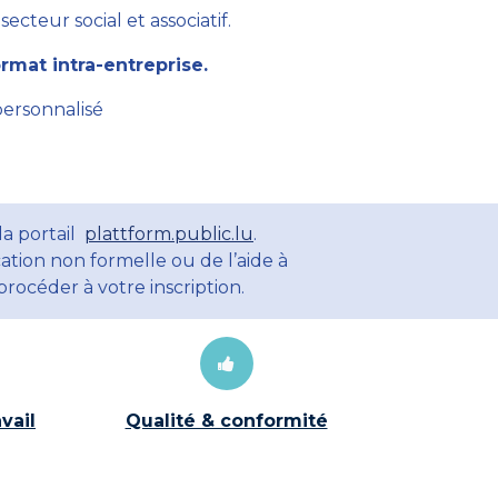
cteur social et associatif.
mat intra-entreprise.
personnalisé
la portail
plattform.public.lu
.
ation non formelle ou de l’aide à
rocéder à votre inscription.
vail
Qualité & conformité