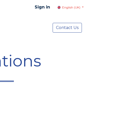
Sign in
English (UK)
resentation
Social Advocacy
Contact Us
Services
NEWS
tions