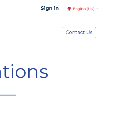
Sign in
English (UK)
resentation
Social Advocacy
Contact Us
Services
NEWS
tions