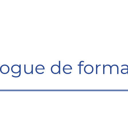
ining Centre
Development Centre
Studies and Rep
logue de forma