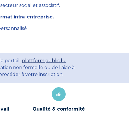
cteur social et associatif.
mat intra-entreprise.
personnalisé
la portail
plattform.public.lu
.
ation non formelle ou de l’aide à
rocéder à votre inscription.
vail
Qualité & conformité