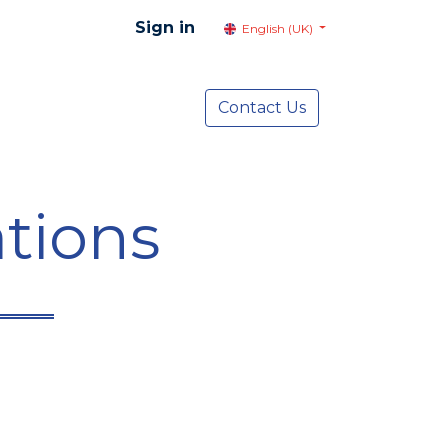
Sign in
English (UK)
resentation
Social Advocacy
Contact Us
Services
NEWS
tions