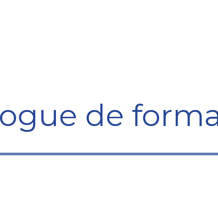
ining Centre
Development Centre
Studies and Rep
logue de forma