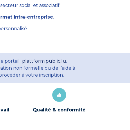
cteur social et associatif.
mat intra-entreprise.
personnalisé
la portail
plattform.public.lu
.
ation non formelle ou de l’aide à
rocéder à votre inscription.
vail
Qualité & conformité