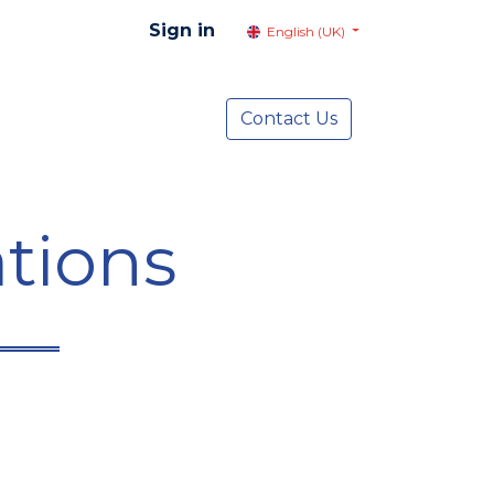
Sign in
English (UK)
resentation
Social Advocacy
Contact Us
Services
NEWS
tions