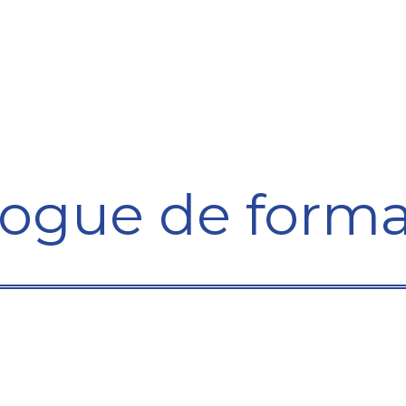
ining Centre
Development Centre
Studies and Rep
logue de forma