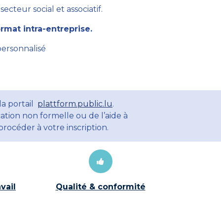
cteur social et associatif.
mat intra-entreprise.
personnalisé
la portail
plattform.public.lu
.
ation non formelle ou de l’aide à
rocéder à votre inscription.
vail
Qualité & conformité