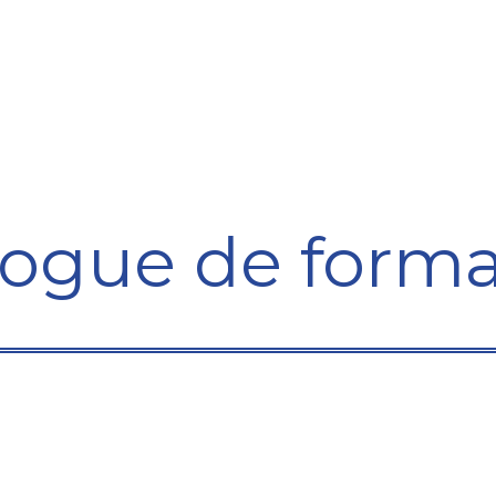
ining Centre
Development Centre
Studies and Rep
logue de forma