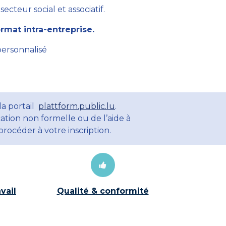
cteur social et associatif.
mat intra-entreprise.
personnalisé
la portail
plattform.public.lu
.
ation non formelle ou de l’aide à
rocéder à votre inscription.
vail
Qualité & conformité