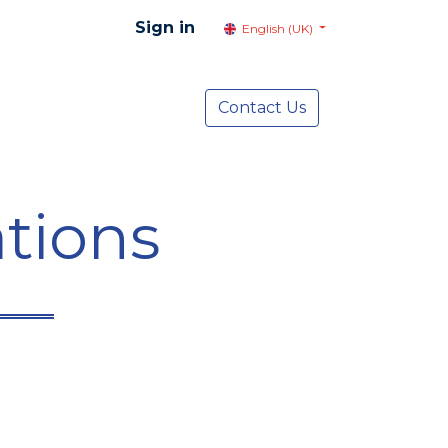
Sign in
English (UK)
resentation
Social Advocacy
Contact Us
Services
NEWS
tions