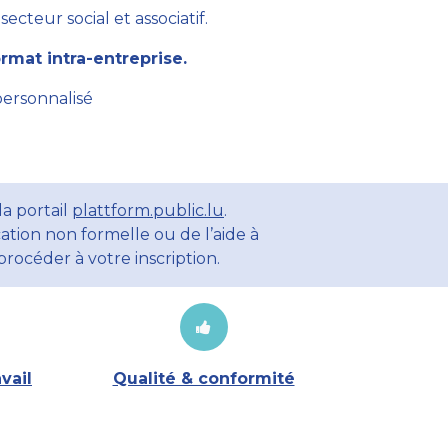
cteur social et associatif.
mat intra-entreprise.
personnalisé
a portail
plattform.public.lu
.
ation non formelle ou de l’aide à
rocéder à votre inscription.
vail
Qualité & conformité