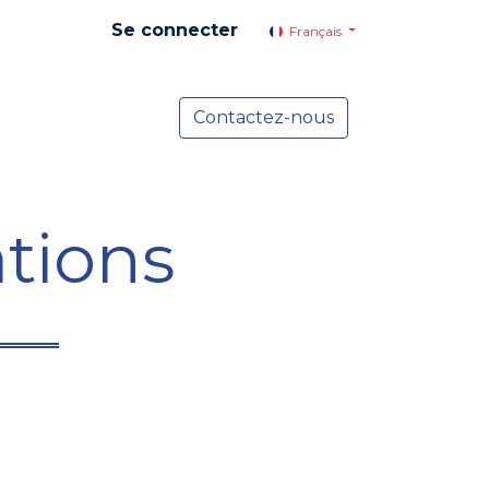
Se connecter
Français
yer social
Services
Contactez-nous
Actualités
tions