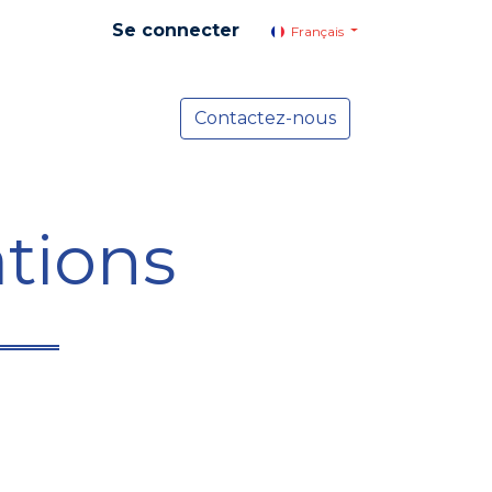
Se connecter
Français
yer social
Services
Contactez-nous
Actualités
tions