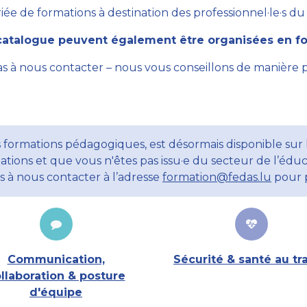
ée de formations à destination des professionnel·le·s du se
atalogue peuvent également être organisées en for
as à nous contacter – nous vous conseillons de manière 
 formations pédagogiques, est désormais disponible sur l
ations et que vous n'êtes pas issu·e du secteur de l’éduc
ns à nous contacter à l’adresse
formation@fedas.lu
pour p
Communication,
Sécurité & santé au tra
llaboration & posture
d'équipe