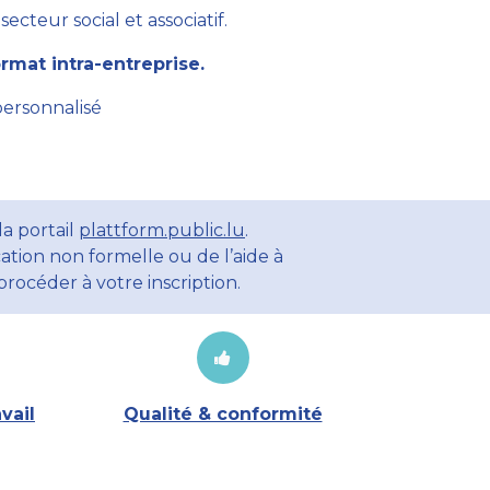
cteur social et associatif.
mat intra-entreprise.
personnalisé
a portail
plattform.public.lu
.
ation non formelle ou de l’aide à
rocéder à votre inscription.
vail
Qualité & conformité