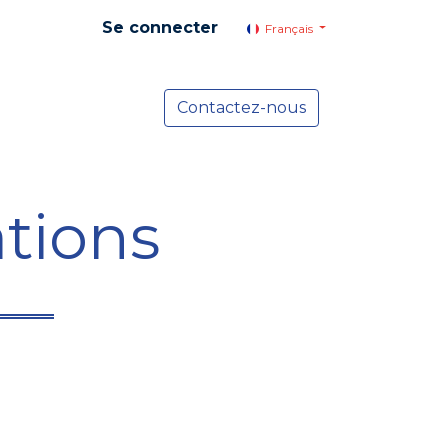
Se connecter
Français
yer social
Services
Contactez-nous
Actualités
tions