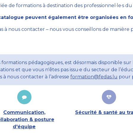
ée de formations à destination des professionnel·le·s du se
atalogue peuvent également être organisées en for
as à nous contacter – nous vous conseillons de manière 
 formations pédagogiques, est désormais disponible sur l
ations et que vous n'êtes pas issu·e du secteur de l’éduc
ns à nous contacter à l’adresse
formation@fedas.lu
pour p
Communication,
Sécurité & santé au tra
llaboration & posture
d'équipe