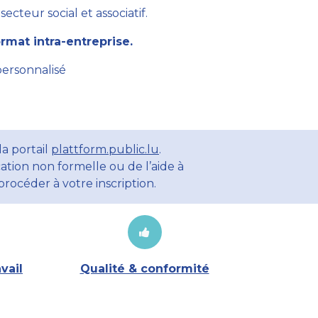
cteur social et associatif.
mat intra-entreprise.
personnalisé
a portail
plattform.public.lu
.
ation non formelle ou de l’aide à
rocéder à votre inscription.
vail
Qualité & conformité