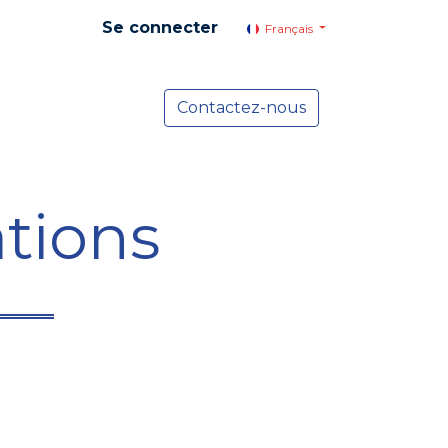
Se connecter
Français
yer social
Services
Contactez-nous
Actualités
tions