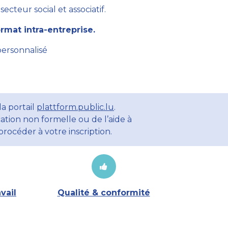
cteur social et associatif.
mat intra-entreprise.
personnalisé
a portail
plattform.public.lu
.
ation non formelle ou de l’aide à
rocéder à votre inscription.
vail
Qualité & conformité