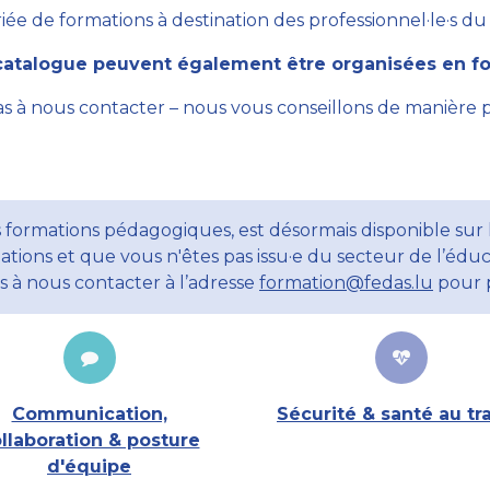
ée de formations à destination des professionnel·le·s du se
atalogue peuvent également être organisées en for
as à nous contacter – nous vous conseillons de manière 
 formations pédagogiques, est désormais disponible sur l
ations et que vous n'êtes pas issu·e du secteur de l’éduc
ns à nous contacter à l’adresse
formation@fedas.lu
pour p
Communication,
Sécurité & santé au tra
llaboration & posture
d'équipe