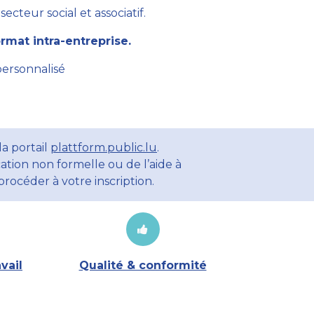
cteur social et associatif.
mat intra-entreprise.
personnalisé
a portail
plattform.public.lu
.
ation non formelle ou de l’aide à
rocéder à votre inscription.
vail
Qualité & conformité