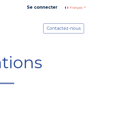
Se connecter
Français
yer social
Services
Contactez-nous
Actualités
tions