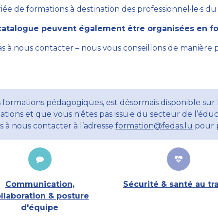
ée de formations à destination des professionnel·le·s du se
atalogue peuvent également être organisées en for
as à nous contacter – nous vous conseillons de manière 
 formations pédagogiques, est désormais disponible sur l
ations et que vous n'êtes pas issu·e du secteur de l’éduc
ns à nous contacter à l’adresse
formation@fedas.lu
pour p
Communication,
Sécurité & santé au tra
llaboration & posture
d'équipe