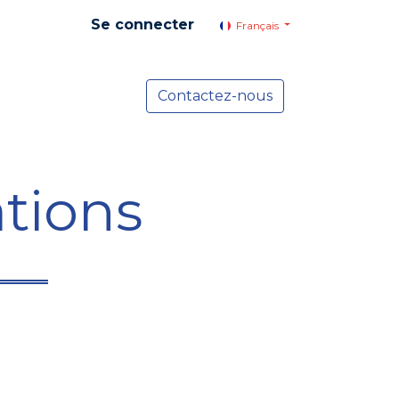
Se connecter
Français
yer social
Services
Contactez-nous
Actualités
tions