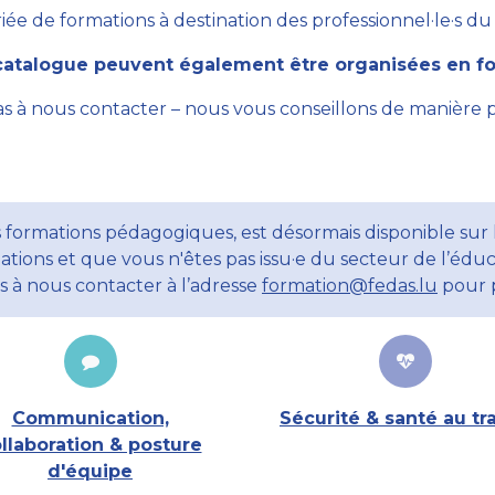
ée de formations à destination des professionnel·le·s du se
atalogue peuvent également être organisées en for
as à nous contacter – nous vous conseillons de manière 
 formations pédagogiques, est désormais disponible sur l
ations et que vous n'êtes pas issu·e du secteur de l’éduc
ns à nous contacter à l’adresse
formation@fedas.lu
pour p
Communication,
Sécurité & santé au tra
llaboration & posture
d'équipe