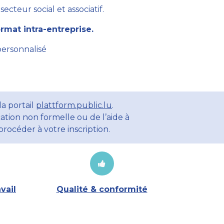
cteur social et associatif.
mat intra-entreprise.
personnalisé
a portail
plattform.public.lu
.
ation non formelle ou de l’aide à
rocéder à votre inscription.
vail
Qualité & conformité