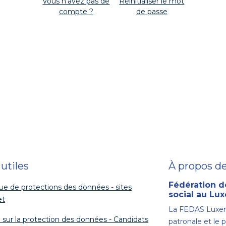
Vous n'avez pas de
Réinitialiser le mot
compte ?
de passe
 utiles
À propos d
Fédération d
que de protections des données - sites
social au L
et
La FEDAS Luxem
 sur la protection des données - Candidats
patronale et le 