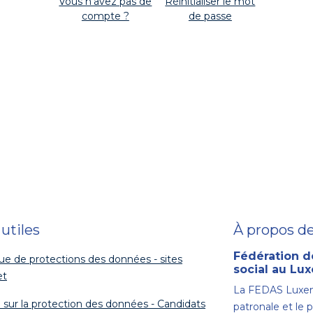
Vous n'avez pas de
Réinitialiser le mot
compte ?
de passe
 utiles
À propos d
Fédération d
que de protections des données - sites
social au L
et
La FEDAS Luxem
 sur la protection des données - Candidats
patronale et le 