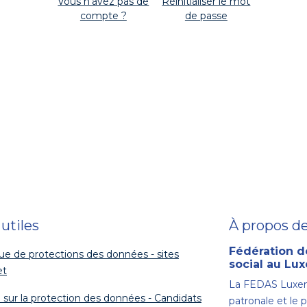
Vous n'avez pas de
Réinitialiser le mot
compte ?
de passe
 utiles
À propos d
Fédération d
que de protections des données - sites
social au L
et
La FEDAS Luxem
 sur la protection des données - Candidats
patronale et le 