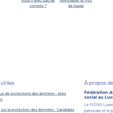
Vous n'avez pas de
Réinitialiser le mot
compte ?
de passe
 utiles
À propos d
Fédération d
que de protections des données - sites
social au L
et
La FEDAS Luxem
 sur la protection des données - Candidats
patronale et le 