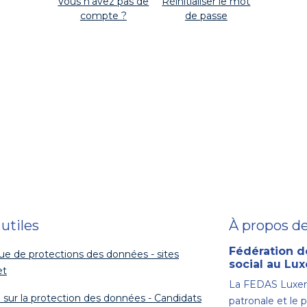
Vous n'avez pas de
Réinitialiser le mot
compte ?
de passe
 utiles
À propos d
Fédération d
que de protections des données - sites
social au L
et
La FEDAS Luxem
 sur la protection des données - Candidats
patronale et le 