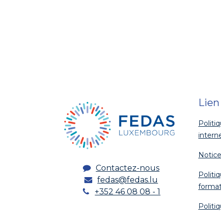
Lien
Politi
intern
Notice
Contactez-nous
Politi
fedas@fedas.lu
format
+352 46 08 08 - 1
Politi