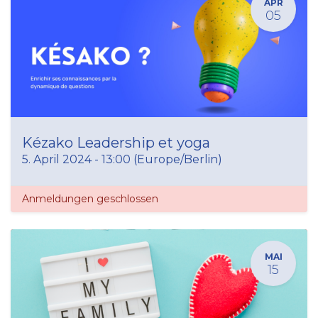
APR
05
Kézako Leadership et yoga
5. April 2024
-
13:00
(
Europe/Berlin
)
Anmeldungen geschlossen
MAI
15