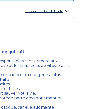
S'inscrire à la liste d'attente
ce qui suit :
sponsables sont primordiaux.
te et les limitations de vitesse dans
de conscience du danger est plus
uite.
cités.
 difficiles.
t sauver votre vie.
rotège notre environnement et
e drogue, car elle augmente