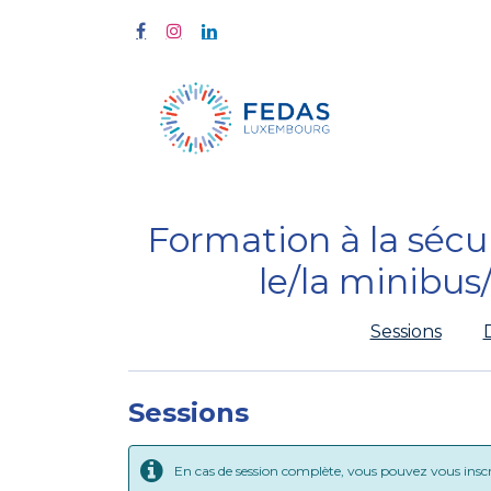
Start
Fort
Formation à la sécur
le/la minibu
Sessions
Sessions
En cas de session complète, vous pouvez vous inscrir