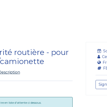
bildung
Entwicklung
Repräsentation
Plaidoyer So
ité routière - pour
S
Ce
s/camionette
Fr
F
Description
Sign
e en liste d'attente ci dessous.