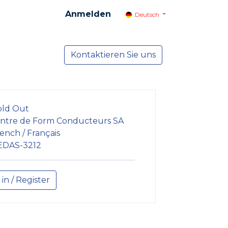
Anmelden
Deutsch
cial
Dienste
Kontaktieren Sie uns
NEWS
old Out
ntre de Form Conducteurs SA
ench / Français
EDAS-3212
 in / Register