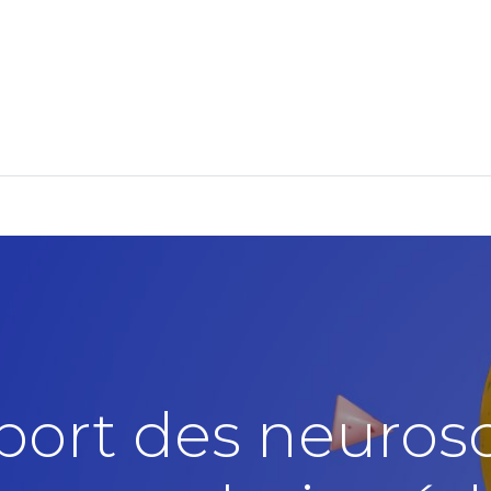
Formation
Développement
Représentation
Plaido
pport des neuros