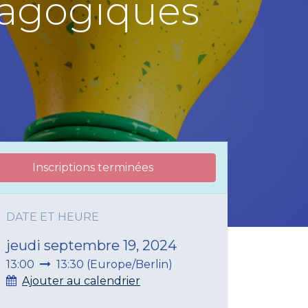
dagogiques
Inscriptions terminées
DATE ET HEURE
jeudi septembre 19, 2024
13:00
13:30
(
Europe/Berlin
)
Ajouter au calendrier