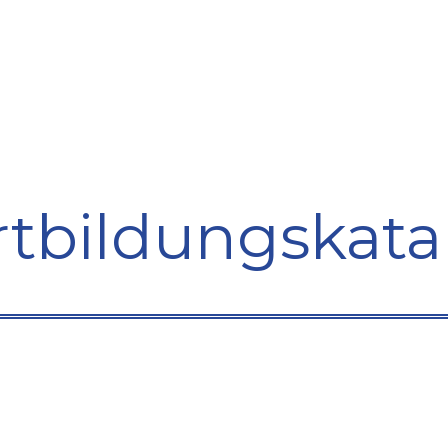
bildung
Entwicklung
Repräsentation
Plaidoyer So
rtbildungskata