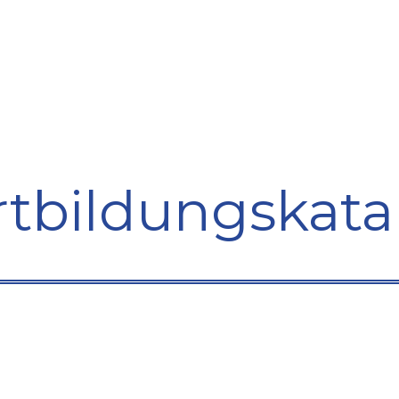
bildung
Entwicklung
Repräsentation
Plaidoyer So
rtbildungskata