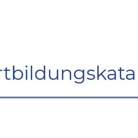
bildung
Entwicklung
Repräsentation
Plaidoyer So
rtbildungskata