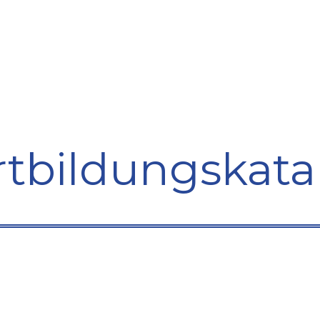
bildung
Entwicklung
Repräsentation
Plaidoyer So
rtbildungskata