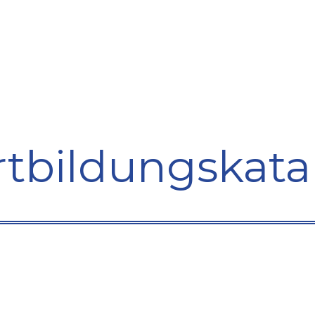
bildung
Entwicklung
Repräsentation
Plaidoyer So
rtbildungskata