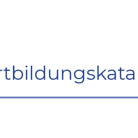
bildung
Entwicklung
Repräsentation
Plaidoyer So
rtbildungskata