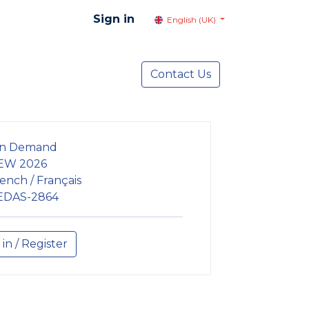
Sign in
English (UK)
resentation
Social Advocacy
Contact Us
Services
NEWS
n Demand
EW 2026
ench / Français
EDAS-2864
 in / Register