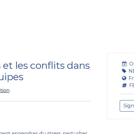
ining Centre
Development Centre
Studies and Rep
et les conflits dans
O
N
uipes
Fr
F
tion
Sign
dement engendrer du stress, perturber