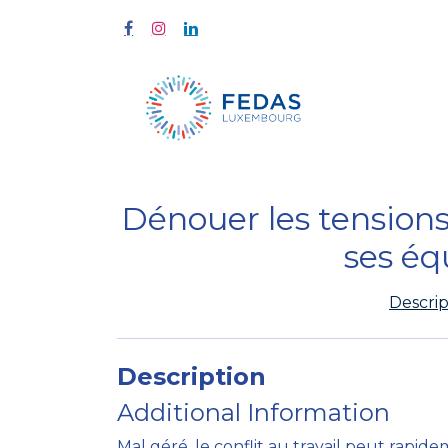
Home
Tra
Dénouer les tensions 
ses éq
Descrip
Description
Additional Information
Mal géré, le conflit au travail peut rapi