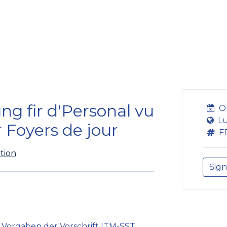
bildung
Entwicklung
Repräsentation
Plaidoyer So
g fir d'Personal vu
O
Lu
 Foyers de jour
F
tion
Sign
Vorgaben der Vorschrift ITM-SST