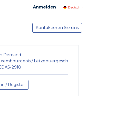
Anmelden
Deutsch
cial
Dienste
Kontaktieren Sie uns
NEWS
n Demand
xembourgeois / Lëtzebuergesch
EDAS-2918
 in / Register