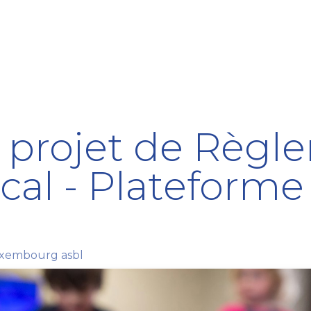
ining Centre
Development Centre
Studies and Rep
le projet de Règ
al - Plateforme
xembourg asbl