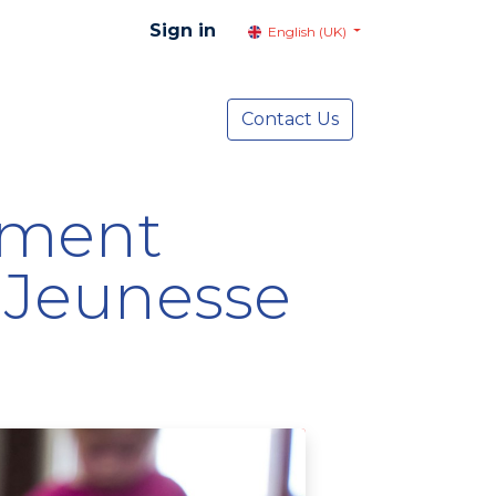
Sign in
English (UK)
resentation
Social Advocacy
Contact Us
Services
NEWS
lement
 Jeunesse