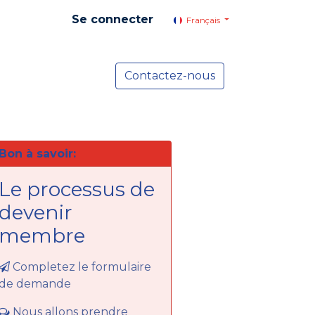
Se connecter
Français
yer social
Services
Contactez-nous
Actualités
Bon à savoir:
Le processus de
devenir
membre
​Completez le formulaire
de demande
Nous allons prendre