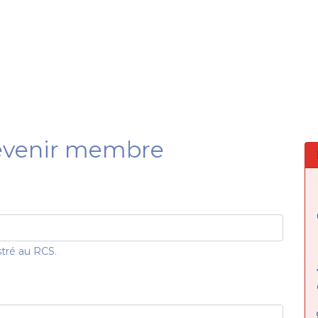
Formation
Développement
Représentation
Plaido
Devenir membre
stré au RCS.