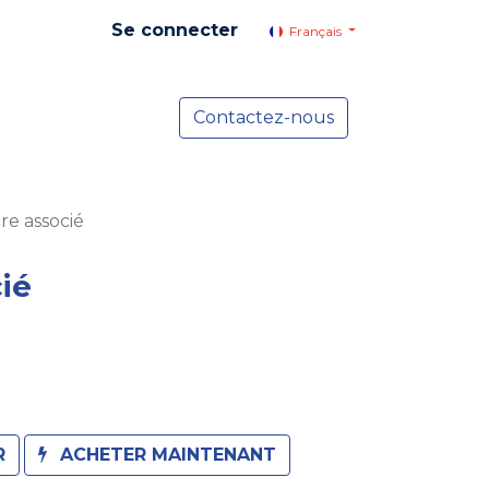
Se connecter
Français
yer social
Services
Contactez-nous
Actualités
e associé
ié
R
ACHETER MAINTENANT