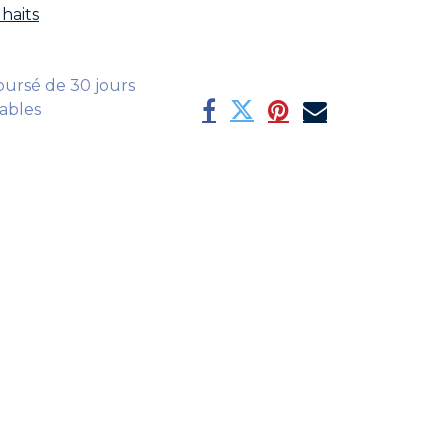
uhaits
oursé de 30 jours
rables