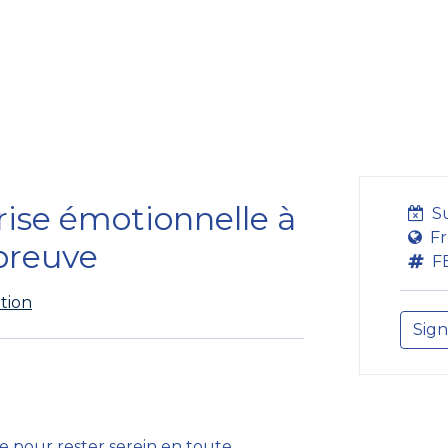
Formation
Développement
Représentation
Plaido
rise émotionnelle à
S
Fr
preuve
F
tion
Sign
ode pour rester serein en toute