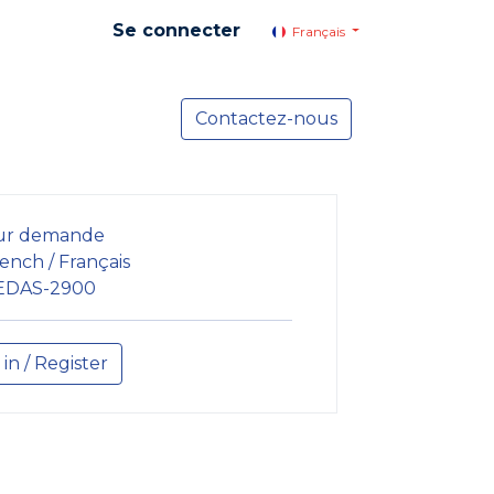
Se connecter
Français
yer social
Services
Contactez-nous
Actualités
ur demande
ench / Français
EDAS-2900
 in / Register