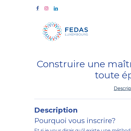
À propos
Construire une maît
toute é
Descrip
Description
Pourquoi vous inscrire?
Et si je vous disais qu'il existe une méth